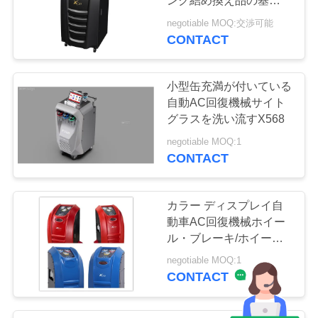
ンク結め換え品の基本的
なモデル
negotiable MOQ:交渉可能
CONTACT
小型缶充満が付いている
自動AC回復機械サイト
グラスを洗い流すX568
negotiable MOQ:1
CONTACT
カラー ディスプレイ自
動車AC回復機械ホイー
ル・ブレーキ/ホイー
ル・カバー、ホイール・
negotiable MOQ:1
キャップ
CONTACT