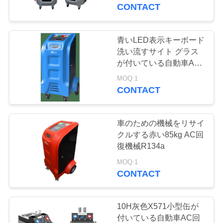
達
CONTACT
に
つ
青いLED表示キーボード
洗い流すサイト グラス
い
が付いている自動車AC
回復機械
て
MOQ:1
CONTACT
工
車のための機械をリサイ
場
クルする赤い85kg AC回
復機械R134a
旅
MOQ:1
行
CONTACT
品
10H灰色X571小型缶が
付いている自動車AC回