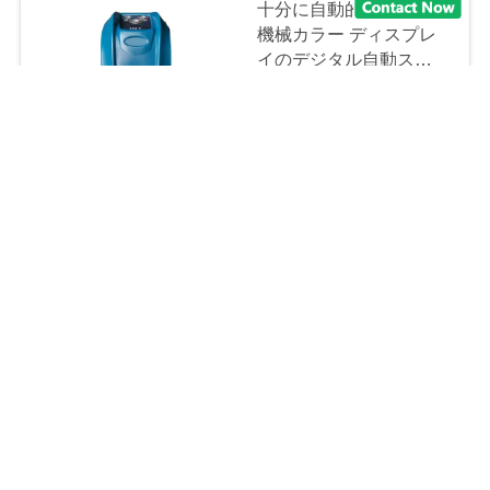
十分に自動的にAC回復
機械カラー ディスプレ
イのデジタル自動スケー
ル
negotiable MOQ:1
CONTACT
コンデンサーが付いてい
るバックリットR134a
AC回復機械真空ポンプ
negotiable MOQ:1
CONTACT
LED 表示が付いている
真空 60L/min R134a 自
動 AC 回復機械
negotiable MOQ:1
CONTACT