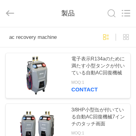
©
2019
-
製品
2025
Guangzhou
Wonderfu
Automotive
Equipment
家
Co.,
Ltd.
ac recovery machine
All
Rights
Reserved.
プ
電子表示R134aのために
ロ
満たす小型タンクが付い
ている自動AC回復機械
ダ
MOQ:1
ク
CONTACT
ト
3/8HP小型缶が付いてい
る自動AC回復機械7イン
私
チのタッチ画面
MOQ:1