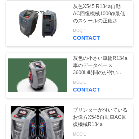
灰色X545 R134a自動
い
AC回復機械1000g/最低
のスケールの正確さ
引
MOQ:1
CONTACT
用
を
灰色の小さい車輪R134a
車のデータベース
要
3600L/時間のが付いて
求
いる自動AC回復機械
MOQ:1
CONTACT
し
な
プリンターが付いている
さ
お偉方X545自動車AC回
復機械R134a
い
MOQ:1