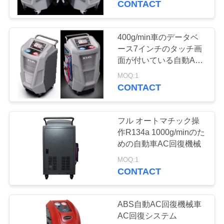
CONTACT
地
400g/min車のデータベ
図
ース7インチのタッチ画
面が付いている自動AC
回復機械
PRIVACY
MOQ:1
CONTACT
POLICY
フル オートマチック操
作R134a 1000g/minのた
めの自動車AC回復機械
MOQ:1
CONTACT
ABS自動AC回復機械車
AC回復システム