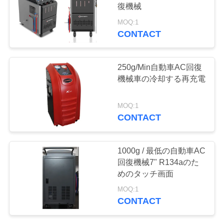
質
復機械
管
MOQ:1
CONTACT
理
250g/Min自動車AC回復
私
機械車の冷却する再充電
達
MOQ:1
CONTACT
に
連
1000g / 最低の自動車AC
絡
回復機械7" R134aのた
めのタッチ画面
し
MOQ:1
な
CONTACT
さ