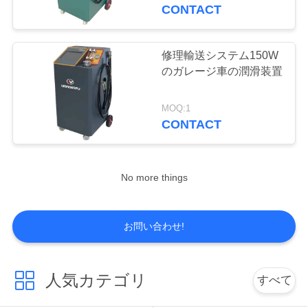
達
CONTACT
に
つ
修理輸送システム150W
57
のガレージ車の潤滑装置
い
空気調節の回復機械
て
MOQ:1
CONTACT
工
No more things
場
37
旅
お問い合わせ!
行
自動AC回復機械
人気カテゴリ
すべて
品