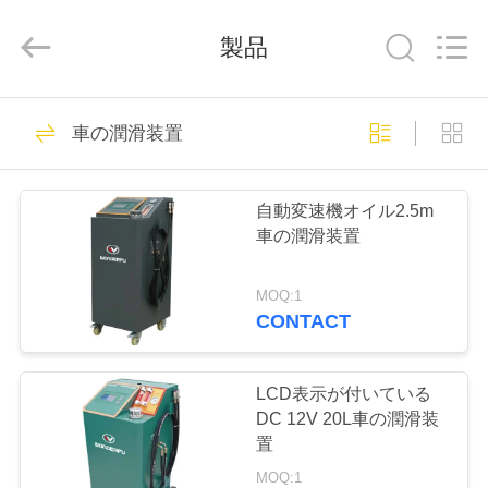
©
2019
-
製品
2026
Guangzhou
Wonderfu
Automotive
Equipment
家
109
Co.,
Ltd.
車の潤滑装置
All
AC 冷却する回復機
Rights
Reserved.
プ
械
自動変速機オイル2.5m
ロ
車の潤滑装置
ダ
MOQ:1
ク
CONTACT
61
ト
車の冷却する回復機
LCD表示が付いている
DC 12V 20L車の潤滑装
械
私
置
MOQ:1