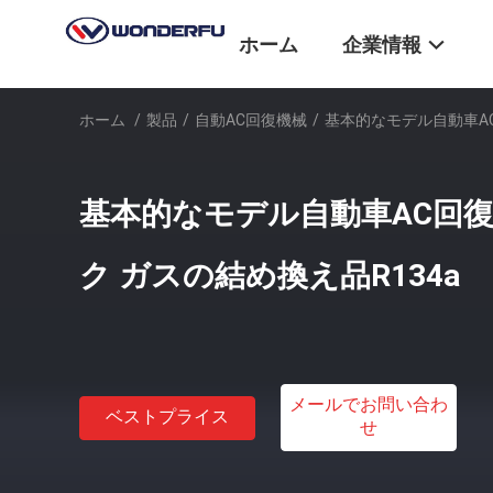
ホーム
企業情報
ホーム
/
製品
/
自動AC回復機械
/
基本的なモデル自動車AC
基本的なモデル自動車AC回
ク ガスの結め換え品R134a
メールでお問い合わ
ベストプライス
せ