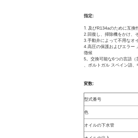
指定:
1.
及びR134aのために互
2.回復し、掃除機をかけ、
3.手動弁によって不用なオ
4.高圧の保護およびエラー
徴候
5。交換可能な6つの言語（
、ポルトガル スペイン語
変数:
型式番号
色
オイルの下水管