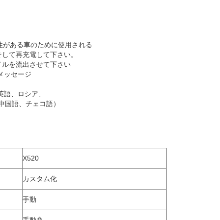
換性がある車のために使用される
そして再充電して下さい。
イルを流出させて下さい
 メッセージ
英語、ロシア、
、中国語、チェコ語）
X520
カスタム化
手動