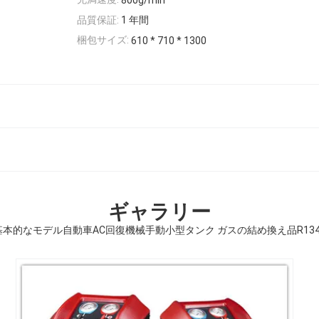
800g/min
品質保証:
1 年間
梱包サイズ:
610 * 710 * 1300
ギャラリー
基本的なモデル自動車AC回復機械手動小型タンク ガスの結め換え品R134