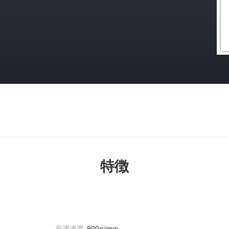
特徴
充満速度: