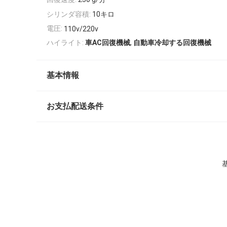
シリンダ容積:
10キロ
電圧:
110v/220v
,
ハイライト:
車AC回復機械
自動車冷却する回復機械
基本情報
お支払配送条件