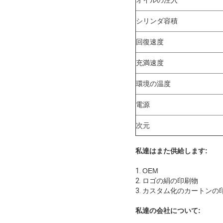
オイルの注入
シリンダ容積
回復速度
充満速度
環境の温度
電源
次元
私達はまた供給します:
1.
OEM
2.
ロゴの絹の印刷物
3.
カスタム化のカートンの
私達の会社について: