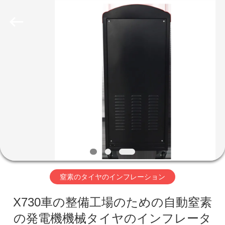
©
2019
-
2026
Guangzhou
Wonderfu
Automotive
Equipment
家
Co.,
Ltd.
All
Rights
Reserved.
プ
ロ
ダ
ク
ト
窒素のタイヤのインフレーション
X730車の整備工場のための自動窒素
私
の発電機機械タイヤのインフレータ