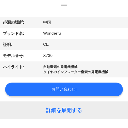
達
ー
に
つ
起源の場所:
中国
い
Wonderfu
ブランド名:
て
CE
証明:
X730
モデル番号:
工
,
ハイライト:
自動窒素の発電機機械
タイヤのインフレーター窒素の発電機機械
場
旅
お問い合わせ!
行
詳細を展開する
品