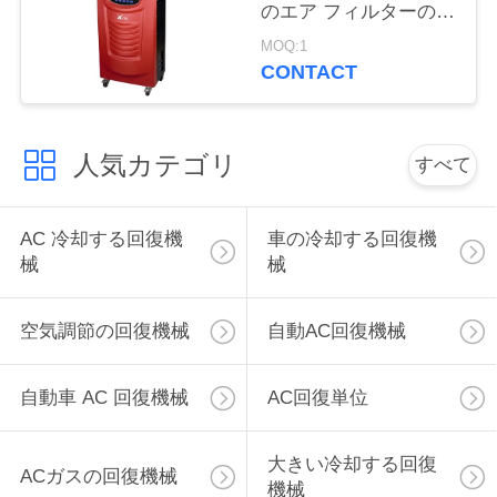
のエア フィルターの赤
い
い窒素のタイヤのイン
MOQ:1
フレーションのN2の長
CONTACT
さ
引
用
人気カテゴリ
すべて
を
AC 冷却する回復機
車の冷却する回復機
要
械
械
求
し
空気調節の回復機械
自動AC回復機械
な
自動車 AC 回復機械
AC回復単位
さ
い
大きい冷却する回復
ACガスの回復機械
機械