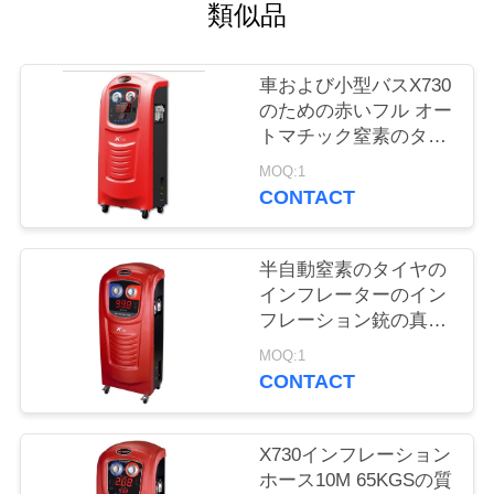
質
類似品
管
車および小型バスX730
理
のための赤いフル オー
トマチック窒素のタイ
ヤのインフレーター
私
MOQ:1
CONTACT
達
に
半自動窒素のタイヤの
インフレーターのイン
連
フレーション銃の真空
システム20/40Lシリン
絡
MOQ:1
ダ容積
CONTACT
し
な
X730インフレーション
ホース10M 65KGSの質
さ