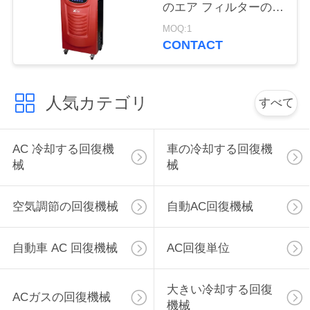
のエア フィルターの赤
い
い窒素のタイヤのイン
MOQ:1
フレーションのN2の長
CONTACT
さ
引
用
人気カテゴリ
すべて
を
AC 冷却する回復機
車の冷却する回復機
要
械
械
求
し
空気調節の回復機械
自動AC回復機械
な
自動車 AC 回復機械
AC回復単位
さ
い
大きい冷却する回復
ACガスの回復機械
機械