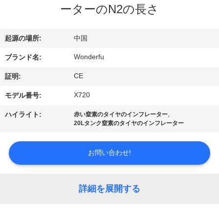
達
ーターのN2の長さ
に
つ
起源の場所:
中国
い
Wonderfu
ブランド名:
て
CE
証明:
X720
モデル番号:
工
,
ハイライト:
赤い窒素のタイヤのインフレーター
20Lタンク窒素のタイヤのインフレーター
場
旅
お問い合わせ!
行
詳細を展開する
品