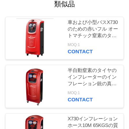
質
類似品
管
車および小型バスX730
理
のための赤いフル オー
トマチック窒素のタイ
ヤのインフレーター
私
MOQ:1
CONTACT
達
に
半自動窒素のタイヤの
インフレーターのイン
連
フレーション銃の真空
システム20/40Lシリン
絡
MOQ:1
ダ容積
CONTACT
し
な
X730インフレーション
ホース10M 65KGSの質
さ