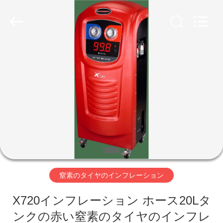
©
2019
-
2026
Guangzhou
Wonderfu
Automotive
Equipment
家
Co.,
Ltd.
All
Rights
Reserved.
プ
ロ
ダ
ク
ト
窒素のタイヤのインフレーション
X720インフレーション ホース20Lタ
私
ンクの赤い窒素のタイヤのインフレ